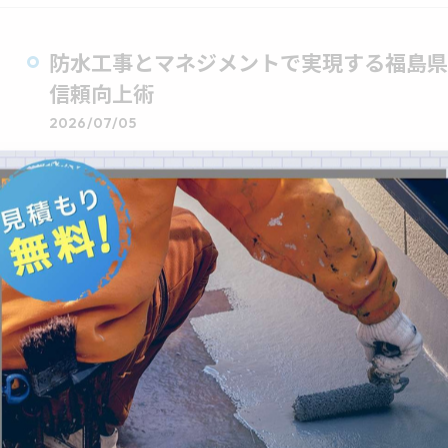
防水工事とマネジメントで実現する福島県
信頼向上術
2026/07/05
防水工事の現場で「品質や信頼性をどのように確保す
か？従来の施工管理だけでは、地域特有の気候や近隣
なくありま…
防水工事の詳細リスト徹底解説と各工法・
2026/06/28
防水工事の詳細リストを一望できたら…と思ったこと
など、場所や下地の状態によって適切な防水工事の工