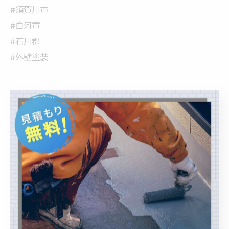
#須賀川市
#白河市
#石川郡
#外壁塗装
< 前のページ
一覧に戻る
次のページ >
関連タグ
#外壁塗装