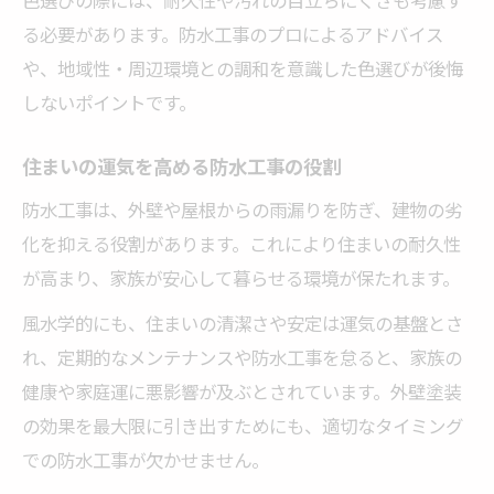
色選びの際には、耐久性や汚れの目立ちにくさも考慮す
専門家も納得の防水工事による運気アップ術
る必要があります。防水工事のプロによるアドバイス
防水工事と外壁色で専門家が重視する視点
や、地域性・周辺環境との調和を意識した色選びが後悔
専門家が推奨する防水工事と風水色の組合
しないポイントです。
せ
防水工事の専門知識を活かした運気向上法
住まいの運気を高める防水工事の役割
専門家が語る外壁色選びと防水工事の関係
防水工事は、外壁や屋根からの雨漏りを防ぎ、建物の劣
防水工事で運気が上がる理由を徹底解説
化を抑える役割があります。これにより住まいの耐久性
が高まり、家族が安心して暮らせる環境が保たれます。
風水学的にも、住まいの清潔さや安定は運気の基盤とさ
れ、定期的なメンテナンスや防水工事を怠ると、家族の
健康や家庭運に悪影響が及ぶとされています。外壁塗装
の効果を最大限に引き出すためにも、適切なタイミング
での防水工事が欠かせません。