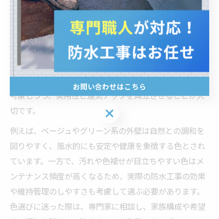
防水工事と運気を左右する外壁カラー選び
防水工事は住まいの劣化を防ぐだけでなく、外壁カラー
の選び方によって家族の運気や生活の質にも大きく関わ
ります。特に外壁塗装の色は、風水学の観点からも重要
視されており、適切な色選びが家庭運や金運の向上につ
ながるとされています。外壁の色が与える印象や調和も
お問い合わせはこちら
考慮しつつ、実用性と運気アップを両立させることが大
切です。
お問い合わせはこちら
例えば、ベージュやグリーン系の外壁は自然との調和を
図りやすく、風水的にも安定や健康を象徴する色とされ
ています。一方で、汚れや色褪せが目立ちやすい色はメ
ンテナンス頻度が高くなるため、実際の防水工事の効果
や維持管理のしやすさも考慮して選ぶ必要があります。
色選びに迷った際は、専門家に相談し、家族構成や希望