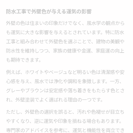
風水学から見る外壁色と防水性の関係
防水工事で外壁色が与える運気の影響
外壁色選びで防水工事の効果を実感する方
外壁の色は住まいの印象だけでなく、風水学の観点から
法
も運気に大きな影響を与えるとされています。特に防水
防水工事と調和する外壁色のポイント
工事と組み合わせて外壁色を選ぶことで、建物の美観や
防水工事後におすすめの風水的外壁色
防水性を維持しつつ、家族の健康や金運、家庭運の向上
風水学が導く外壁カラーと防水工事の関係性
も期待できます。
防水工事と運気を左右する外壁カラー選び
例えば、ホワイトやベージュなど明るい色は清潔感や安
風水学の視点で考える防水工事の重要性
心感を与え、風水では浄化や調和を象徴します。一方、
外壁カラーが防水工事に与える影響を解説
グレーやブラウンは安定感や落ち着きをもたらす色とさ
防水工事と相性の良い風水的な色とは
れ、外壁塗装でよく選ばれる理由の一つです。
外壁カラー選びで開運するための防水工事
ただし、外壁色の選択を誤ると、汚れや色褪せが目立ち
家の方角に合わせた防水工事と色選びの極意
やすくなり、逆に運気や印象を損ねる場合もあります。
防水工事と方角別の外壁色選びのポイント
専門家のアドバイスを参考に、運気と機能性を両立でき