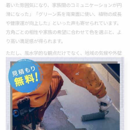
着いた雰囲気になり、家族間のコミュニケーションが円
滑になった」「グリーン系を南東面に使い、植物の成長
や健康運が向上した」といった声も寄せられています。
方角ごとの相性や家族の希望に合わせて色を選ぶと、よ
り高い満足感が得られます。
ただし、風水学的な観点だけでなく、地域の気候や外壁
材との相性、防水塗料の性能を十分に確認することが大
切です。専門家のアドバイスを受けながら、住まいの個
性と運気の向上を両立させましょう。
風水学が導く外壁カラーと防水工
事の関係性