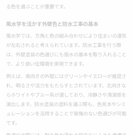
家の方角ごとに適した防水工事の色彩
る色を選ぶことが重要です。
防水工事と風水で方角運をアップさせる方
風水学を活かす外壁色と防水工事の基本
法
風水学では、方角と色の組み合わせにより住まいの運気
方角に強い防水工事と風水学の活用術
が左右されると考えられています。防水工事を行う際
外壁色選びで方角と防水工事を両立する秘
は、外壁塗装の色選びにも風水の基本を取り入れること
訣
で、より良い住環境を実現できます。
家庭運向上に役立つ防水工事と風水的色彩
例えば、南向きの外壁にはグリーンやイエローが推奨さ
防水工事と風水色で家庭運を高める方法
れ、明るさや活力をもたらすとされています。北向きな
家庭運アップに効く外壁色と防水工事の知
らホワイトやブルー系が適しており、冷静さや清潔感を
識
演出します。防水塗装の塗料を選ぶ際も、色見本やシミ
防水工事で家族の暮らしが変わる色彩選び
ュレーションを活用することで後悔のない色選びが可能
風水学と防水工事の相乗効果を実感しよう
です。
家庭運を意識した防水工事の色彩活用術