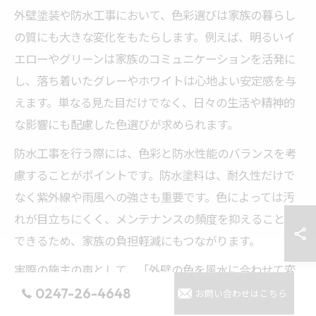
外壁塗装や防水工事において、色彩選びは家族の暮らし
の質にも大きな変化をもたらします。例えば、明るいイ
エローやグリーンは家族のコミュニケーションを活発に
し、落ち着いたグレーやホワイトは心地よい安定感を与
えます。単なる見た目だけでなく、日々の生活や精神的
な影響にも配慮した色選びが求められます。
防水工事を行う際には、色彩と防水性能のバランスを考
慮することがポイントです。防水塗料は、耐久性だけで
なく紫外線や雨風への強さも重要です。色によっては汚
れが目立ちにくく、メンテナンスの頻度を抑えることが
できるため、家族の負担軽減にもつながります。
実際の施主の声として、「外壁の色を風水に合わせて変
更したことで、家族の雰囲気が明るくなった」「防水工
0247-26-4648
お問い合わせはこちら
事後は雨の日も安心して過ごせるようになった」といっ