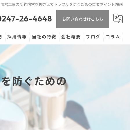
防水工事の契約内容を押さえてトラブルを防ぐための重要ポイント解説
0247-26-4648
お問い合わせはこちら
問
採用情報
当社の特徴
会社概要
ブログ
コラム
マンション
ベランダ
ルを防ぐための
バルコニー
防水
屋根