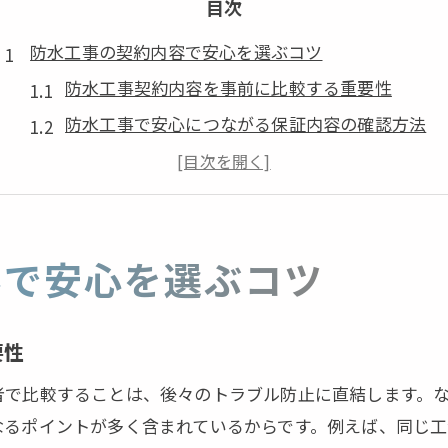
目次
防水工事の契約内容で安心を選ぶコツ
防水工事契約内容を事前に比較する重要性
防水工事で安心につながる保証内容の確認方法
契約内容のポイントと防水工事品質の見極め方
防水工事保証書の有無が与える安心感とは
防水工事契約内容に明記すべき範囲や期間
契約前に押さえたい防水工事の基礎知識
容で安心を選ぶコツ
防水工事の種類と契約内容に役立つ基礎知識
防水工事契約内容を決める前のチェックリスト
要性
防水工事保証期間と保証書の基本的な考え方
者で比較することは、後々のトラブル防止に直結します。
防水工事保証ガイドラインを理解しておく重要性
なるポイントが多く含まれているからです。例えば、同じ
防水工事保証制度の基本と契約前確認ポイント