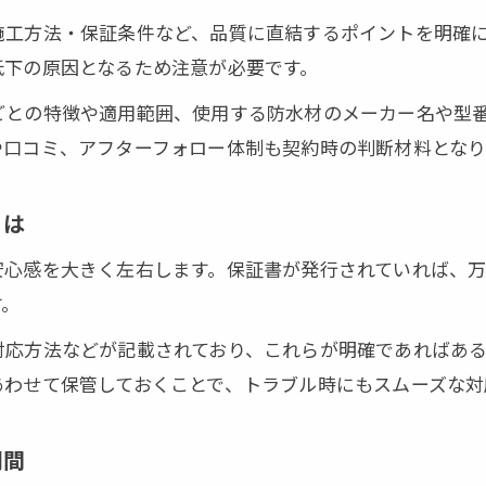
保証書と制度を活用する契約の進め方
施工方法・保証条件など、品質に直結するポイントを明確
防水工事保証書を正しく取得する手順
低下の原因となるため注意が必要です。
防水工事保証制度の特徴を契約で活かす方法
ごとの特徴や適用範囲、使用する防水材のメーカー名や型
防水工事契約内容に保証10年を盛り込むコツ
や口コミ、アフターフォロー体制も契約時の判断材料となり
防水工事保証書雛形の活用と注意ポイント
防水工事契約時に保証書発行を依頼する理由
とは
もし保証内容で迷った場合の見極め方
安心感を大きく左右します。保証書が発行されていれば、
防水工事契約内容が不明確な場合の対処法
お問い合わせはこちら
お問い合わせはこちら
す。
防水工事保証内容を比較検討する際の視点
対応方法などが記載されており、これらが明確であればあ
防水工事保証期間に迷ったときの基準解説
あわせて保管しておくことで、トラブル時にもスムーズな対
防水工事保証ガイドラインで判断材料を得る
防水工事契約内容を相談するタイミングとは
期間