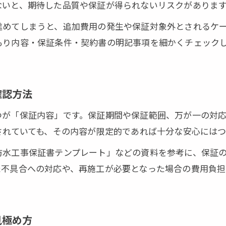
ないと、期待した品質や保証が得られないリスクがありま
保証期間や範囲を明記した契約の重要性
進めてしまうと、追加費用の発生や保証対象外とされるケ
防水工事契約内容における保証期間の決め方
もり内容・保証条件・契約書の明記事項を細かくチェック
防水工事保証書で明記すべき保証範囲の詳細
防水工事保証期間と法律基準を知るメリット
安心のための防水工事保証内容チェック方法
確認方法
防水工事保証制度を活用した契約の注意点
つが「保証内容」です。保証期間や保証範囲、万が一の対
トラブルを防ぐための防水工事契約チェックポイント
されていても、その内容が限定的であれば十分な安心には
防水工事契約内容の不備が招くトラブル事例
防水工事保証書テンプレート」などの資料を参考に、保証
防水工事保証書テンプレート活用のポイント
た不具合への対応や、再施工が必要となった場合の費用負担
防水工事契約時に見落としがちな注意事項
防水工事保証ガイドラインでトラブル回避
防水工事契約内容を明確にするための工夫
見極め方