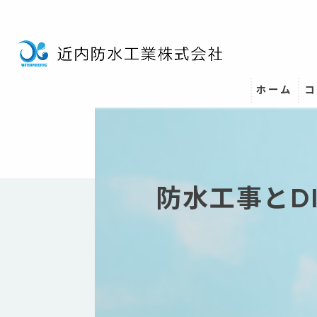
ホーム
コ
防水工事とD