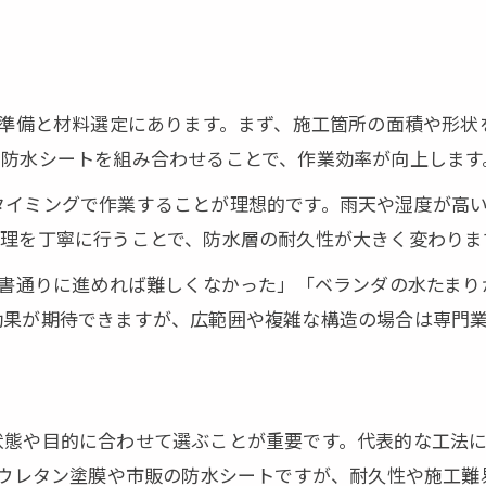
住まいの寿命を延ばす防水工事の知識
防水工事で住まいの寿命を延ばす理由
定期的な防水工事DIYの重要性を解説
な準備と材料選定にあります。まず、施工箇所の面積や形
防水工事がもたらす住まいの価値向上効果
、防水シートを組み合わせることで、作業効率が向上します
DIYで行う防水工事とメンテナンスのコツ
タイミングで作業することが理想的です。雨天や湿度が高
防水工事で防げる構造劣化とその対策法
処理を丁寧に行うことで、防水層の耐久性が大きく変わりま
効果を高めるDIY防水工事の工程解説
明書通りに進めれば難しくなかった」「ベランダの水たま
DIY防水工事の効果を最大化する作業工程
お問い合わせはこちら
お問い合わせはこちら
効果が期待できますが、広範囲や複雑な構造の場合は専門
防水工事の下地処理が成功のカギとなる理由
DIYで行う防水工事の手順とチェック項目
防水工事の仕上がりを良くするDIYの工夫
状態や目的に合わせて選ぶことが重要です。代表的な工法
効果的な防水工事DIYに必要な工程管理
はウレタン塗膜や市販の防水シートですが、耐久性や施工難