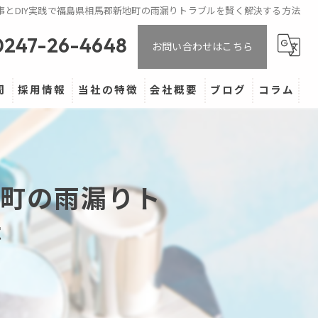
事とDIY実践で福島県相馬郡新地町の雨漏りトラブルを賢く解決する方法
0247-26-4648
お問い合わせはこちら
問
採用情報
当社の特徴
会社概要
ブログ
コラム
マンション
ベランダ
地町の雨漏りト
バルコニー
法
防水
屋根