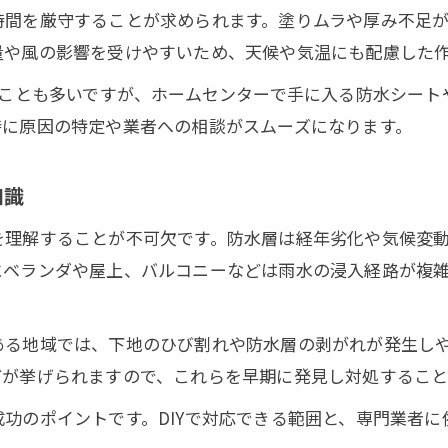
時間を厳守することが求められます。塗りムラや厚み不足
ベランダの雨漏り防止策を考える
量や風の影響を受けやすいため、天候や気温にも配慮した
防水工事で守るベランダの雨漏り対策法
うことも多いですが、ホームセンターで手に入る防水シー
DIYでできるベランダ防水工事の流れ
時に原因の特定や業者への相談がスムーズになります。
防水工事が重要なベランダの劣化チェック
ベランダに最適な防水工事DIYの方法とは
知識
雨漏りを防ぐ防水工事のベランダ施工例
を理解することが不可欠です。防水層は経年劣化や気候変
防水工事に迷う方のためのDIY講座
にベランダや屋上、バルコニーなどは雨水の浸入経路が複
防水工事DIYを始める前の判断ポイント
迷いやすい防水工事DIYの適切な進め方
ある地域では、下地のひび割れや防水層の剥がれが発生し
防水工事に挑戦する際のDIY基本知識
どが挙げられますので、これらを早期に発見し対処すること
防水工事DIYで知っておきたい材料の選び方
功のポイントです。DIYで対応できる範囲と、専門業者
DIYで防水工事を行うための安全対策