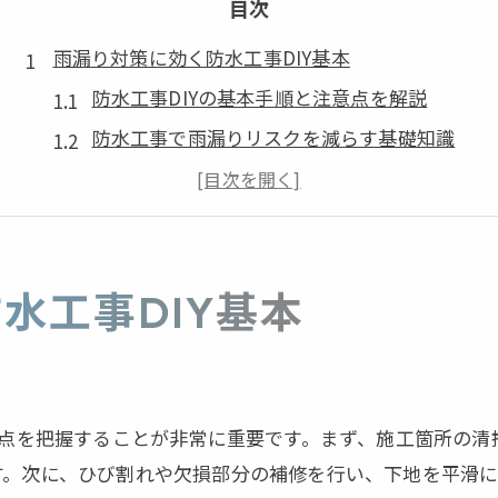
目次
雨漏り対策に効く防水工事DIY基本
防水工事DIYの基本手順と注意点を解説
防水工事で雨漏りリスクを減らす基礎知識
DIYで始める防水工事のコツと準備方法
雨漏り防止に役立つ防水工事の選び方
初心者が知るべき防水工事DIYのポイント
自力で学ぶ防水工事の実践ポイント
水工事DIY基本
防水工事を自力で成功させる実践ノウハウ
防水工事DIYで押さえるべき道具と材料選び
自宅で役立つ防水工事の手順と作業手法
意点を把握することが非常に重要です。まず、施工箇所の
防水工事DIYでよくある失敗例と対策
す。次に、ひび割れや欠損部分の補修を行い、下地を平滑に
実践的に学ぶ防水工事のコスト削減方法