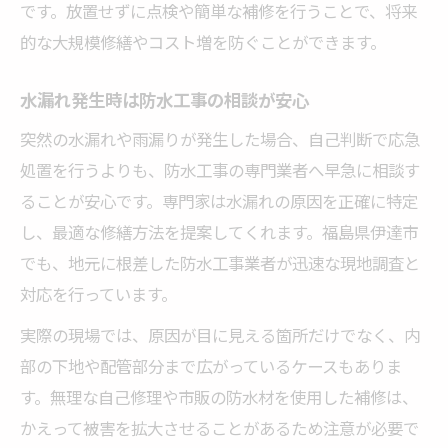
です。放置せずに点検や簡単な補修を行うことで、将来
防水工事の口コミや実績の見極め方
的な大規模修繕やコスト増を防ぐことができます。
トラブル回避のための防水工事相談法
防水工事業者比較で失敗しないポイント
水漏れ発生時は防水工事の相談が安心
安心して依頼できる防水工事の条件
突然の水漏れや雨漏りが発生した場合、自己判断で応急
伊達市の住まいを守る施工後アフターケア
処置を行うよりも、防水工事の専門業者へ早急に相談す
防水工事後のアフターケアが重要な理由
ることが安心です。専門家は水漏れの原因を正確に特定
防水工事の保証内容は事前に確認を
し、最適な修繕方法を提案してくれます。福島県伊達市
でも、地元に根差した防水工事業者が迅速な現地調査と
メンテナンスで寿命が延びる防水工事
対応を行っています。
防水工事施工後の定期点検ポイント
万全な防水工事アフターサポートの選び方
実際の現場では、原因が目に見える箇所だけでなく、内
部の下地や配管部分まで広がっているケースもありま
防水工事トラブル解決の最前線を徹底解説
す。無理な自己修理や市販の防水材を使用した補修は、
最新の防水工事トラブル解決事例紹介
かえって被害を拡大させることがあるため注意が必要で
防水工事で多いトラブルと対策の実際