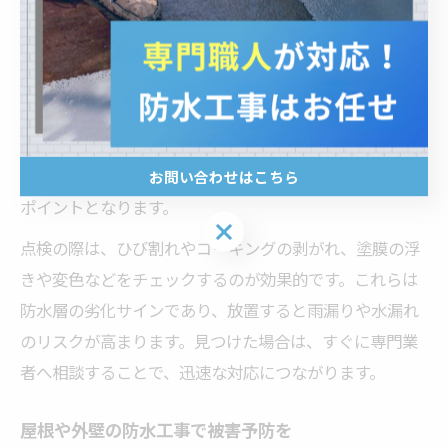
防水工事のトラブルを未然に防ぐためには、日常的な簡
単点検が非常に重要です。例えば、屋根やベランダ、外
壁の目視確認を定期的に行うことで、小さな異変や劣化
の兆候を早期に発見できます。特に福島県伊達市のよう
に四季の変化が大きい地域では、雨や雪によるダメージ
が蓄積しやすいため、点検の習慣化が被害の拡大を防ぐ
お問い合わせはこちら
ポイントとなります。
お問い合わせはこちら
点検の際は、ひび割れやコーキングの剥がれ、塗膜の浮
きや変色などをチェックするのが効果的です。これらは
防水層の劣化サインであり、放置すると雨漏りや水漏れ
のリスクが高まります。見つけた場合は、すぐに専門業
者へ相談することで、迅速な対応につながります。
屋根や外壁の防水工事で被害予防を