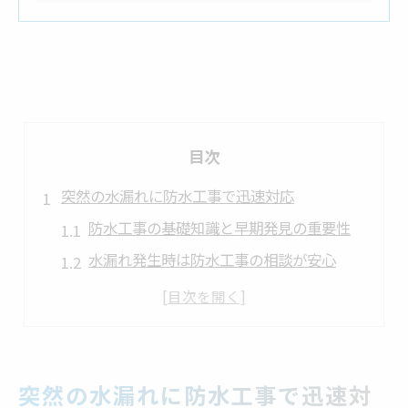
目次
突然の水漏れに防水工事で迅速対応
防水工事の基礎知識と早期発見の重要性
水漏れ発生時は防水工事の相談が安心
防水工事による即時トラブル解決の流れ
雨漏りリスクと防水工事の対応ポイント
防水工事の初動対応で被害を最小限に
防水工事トラブル時の賢い行動指針
突然の水漏れに防水工事で迅速対