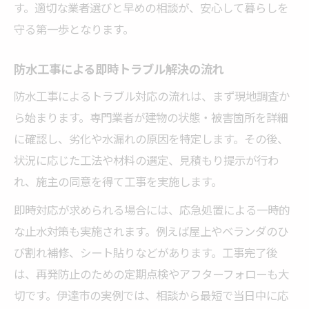
す。適切な業者選びと早めの相談が、安心して暮らしを
防水工事専門家が語る解決のポイント
守る第一歩となります。
防水工事の技術進化とトラブル減少策
失敗しないための防水工事対応法まとめ
防水工事による即時トラブル解決の流れ
防水工事によるトラブル対応の流れは、まず現地調査か
ら始まります。専門業者が建物の状態・被害箇所を詳細
に確認し、劣化や水漏れの原因を特定します。その後、
状況に応じた工法や材料の選定、見積もり提示が行わ
れ、施主の同意を得て工事を実施します。
即時対応が求められる場合には、応急処置による一時的
な止水対策も実施されます。例えば屋上やベランダのひ
び割れ補修、シート貼りなどがあります。工事完了後
は、再発防止のための定期点検やアフターフォローも大
切です。伊達市の実例では、相談から最短で当日中に応