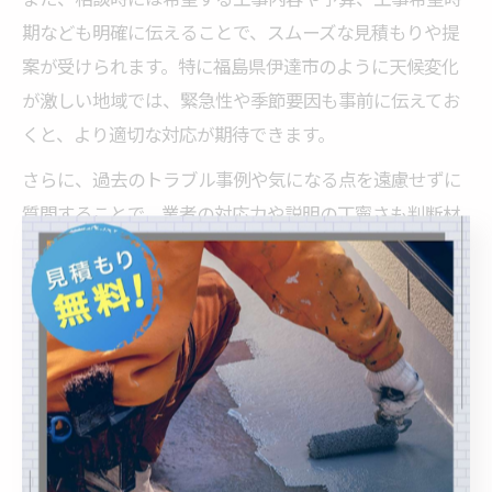
期なども明確に伝えることで、スムーズな見積もりや提
案が受けられます。特に福島県伊達市のように天候変化
が激しい地域では、緊急性や季節要因も事前に伝えてお
くと、より適切な対応が期待できます。
さらに、過去のトラブル事例や気になる点を遠慮せずに
質問することで、業者の対応力や説明の丁寧さも判断材
料になります。納得のいく工事を実現するためにも、相
談時の情報共有は徹底しましょう。
雨漏り被害を防ぐ日常点検と対策
法
防水工事で始める日常の簡単点検法