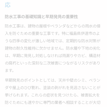
防水工事トラブル時の冷静な対処法
応
防水工事の失敗を防ぐ業者選びのコツ
防水工事の基礎知識と早期発見の重要性
再発防止へ防水工事のチェックポイント
防水工事は、建物の屋根やベランダなどからの雨水の侵
トラブル原因別に選ぶ防水工事の手順
入を防ぐための重要な工事です。特に福島県伊達市のよ
防水工事の相談時に伝えるべき注意点
うな四季の変化が激しい地域では、定期的な防水対策が
雨漏り被害を防ぐ日常点検と対策法
建物の耐久性維持に欠かせません。防水層や下地の劣化
防水工事で始める日常の簡単点検法
は、早期に発見し対処しなければ雨漏りやカビ、構造材
屋根や外壁の防水工事で被害予防を
の腐朽といった深刻な二次被害につながるリスクがあり
防水工事のプロが教える点検ポイント
ます。
日々の防水工事メンテナンスの必要性
早期発見のポイントとしては、天井や壁のシミ、ベラン
雨漏りリスクを下げる防水工事の工夫
ダや屋上のひび割れ、塗装の剥がれを見逃さないことが
挙げられます。これらの症状を見つけたら、被害拡大を
信頼できる防水工事業者選びの極意
防ぐためにも速やかに専門の業者へ相談することが大切
防水工事業者選びで重視すべき基準